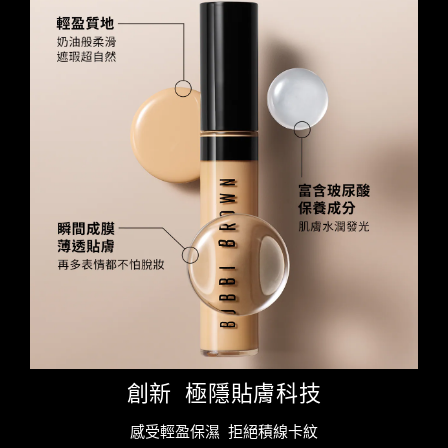
創新 極隱貼膚科技
感受輕盈保濕 拒絕積線卡紋