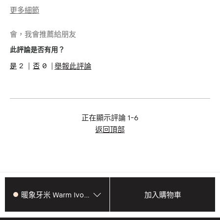
更多細節
年齡
25-34
會，我會推薦給朋友
肌膚類型
敏感型肌膚
肌膚色調
白皙
此評論是否有用？
肌膚問題
肌膚防護
2
0
舉報此評論
產品優點
持久妝容, 明顯妝效, 簡單上手,
舒適服貼
我有得到此產品的免費
否
試用品
正在顯示評論
1-6
返回頂部
暖象牙米 Warm Ivory
加入購物車