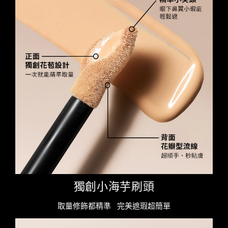
獨創小海芋刷頭
取量修飾都精準 完美遮瑕超簡單