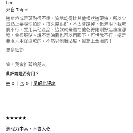
Lee
來自
Taipei
遮痘痘或是斑點很不錯，質地乾得比其他棒狀遮瑕快，所以少
量點上要趕快拍開，持久度很好，不太會蹭掉，但遮眼下我乾
肌不行，要用其他產品，這款就是贏在他乾得剛剛好遮痘痘那
種，會很服貼。說不定油肌也可以用眼下，可惜我不行，還是
要乖乖用保濕款的，不然以他服貼度，蠻想上全臉的！
更多細節
年齡
35-44
會，我會推薦給朋友
肌膚類型
乾性肌膚
肌膚色調
白皙
此評論是否有用？
肌膚問題
美白淡斑/防曬, 膚色不均
0
0
舉報此評論
產品優點
持久妝容, 明顯妝效, 立即效果,
舒適服貼
我有得到此產品的免費
否
試用品
遮瑕力中高，不會太乾