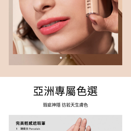
亞洲專屬色選
瑕疵神隱 彷若天生膚色