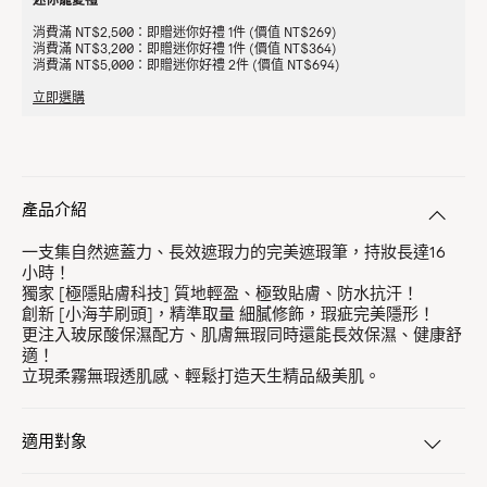
消費滿 NT$2,500：即贈迷你好禮 1件 (價值 NT$269)
消費滿 NT$3,200：即贈迷你好禮 1件 (價值 NT$364)
消費滿 NT$5,000：即贈迷你好禮 2件 (價值 NT$694)
立即選購
產品介紹
一支集自然遮蓋力、長效遮瑕力的完美遮瑕筆，持妝長達16
小時！
獨家 [極隱貼膚科技] 質地輕盈、極致貼膚、防水抗汗！
創新 [小海芋刷頭]，精準取量 細膩修飾，瑕疵完美隱形！
更注入玻尿酸保濕配方、肌膚無瑕同時還能長效保濕、健康舒
適！
立現柔霧無瑕透肌感、輕鬆打造天生精品級美肌。
適用對象