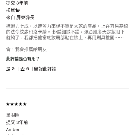
提交
3年前
松鼠🐿️
來自
屏東縣長
遮瑕力七成，以遮蓋力來說不算是太乾的產品，上在容易基線
的法令紋處也沒卡縫。 粉體細緻不錯，混合肌冬天定妝眼下
就夠了，我都把他當底妝局部點在臉上，再用刷具推開～～
會，我會推薦給朋友
此評論是否有用？
0
0
舉報此評論
黑眼圈
提交
3年前
Amber