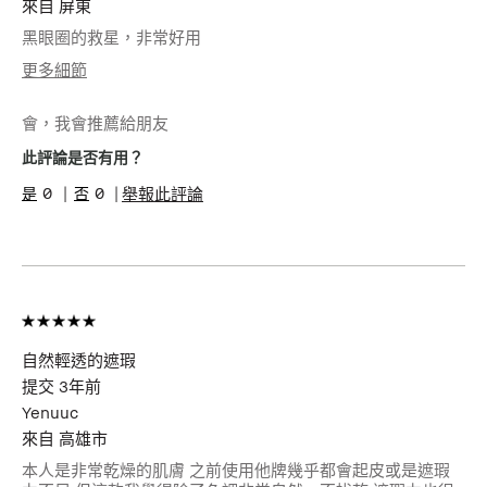
來自
屏東
黑眼圈的救星，非常好用
更多細節
年齡
25-34
會，我會推薦給朋友
肌膚類型
乾性肌膚
肌膚色調
適中
此評論是否有用？
肌膚問題
抗老, 粉刺, 美白淡斑/防曬, 膚色不均
0
0
舉報此評論
產品優點
立即效果, 簡單上手
自然輕透的遮瑕
提交
3年前
Yenuuc
來自
高雄市
本人是非常乾燥的肌膚 之前使用他牌幾乎都會起皮或是遮瑕