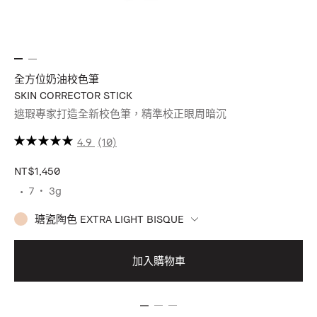
全方位奶油校色筆
維
SKIN CORRECTOR STICK
VI
遮瑕專家打造全新校色筆，精準校正眼周暗沉
潤
4.9
(10)
NT$1,450
7
3g
NT
瑭瓷陶色 EXTRA LIGHT BISQUE
加入購物車