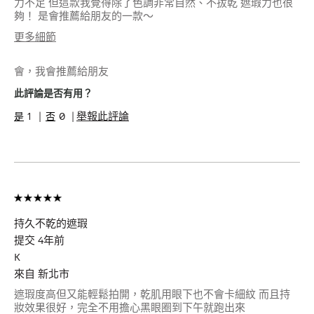
力不足 但這款我覺得除了色調非常自然、不拔乾 遮瑕力也很
夠！ 是會推薦給朋友的一款～
更多細節
年齡
18以下
會，我會推薦給朋友
肌膚類型
乾性肌膚
肌膚問題
粉刺, 肌膚防護
此評論是否有用？
產品優點
自然光澤, 自然迷人, 舒適服
1
0
舉報此評論
貼
我有得到此產品的免費試用
否
品
持久不乾的遮瑕
提交
4年前
K
來自
新北市
遮瑕度高但又能輕鬆拍開，乾肌用眼下也不會卡細紋 而且持
妝效果很好，完全不用擔心黑眼圈到下午就跑出來