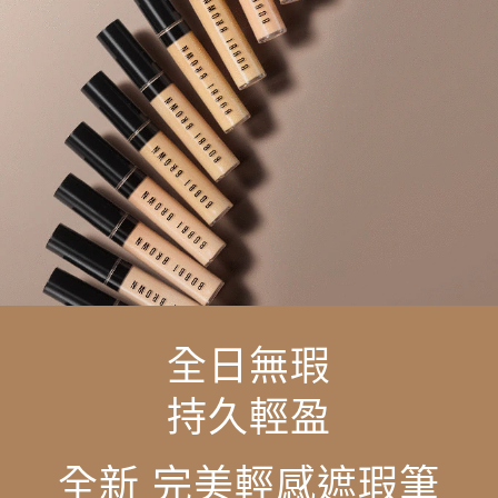
全日無瑕
持久輕盈
全新 完美輕感遮瑕筆