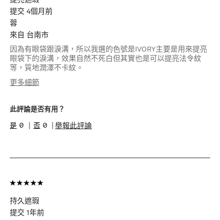
提交
4個月前
蓉
來自
台南市
因為有眼袋跟淚溝，所以我選的色號是IVORY主要是用來提亮
眼袋下的淚溝，效果自然不死白但其實也是可以提亮法令紋
等，質地潤澤不卡紋。
更多細節
年齡
45-54
肌膚色調
適中
此評論是否有用？
肌膚問題
膚色不均
0
0
舉報此評論
產品優點
持久妝容, 立即
效果
我有得到此產品的免費試用品
是
您是因為獲得報酬或獎勵（例如免費產
是
品、抽獎/比賽參加資格或會員獎勵等）
而受邀留下此評論。
持久遮瑕
提交
1年前