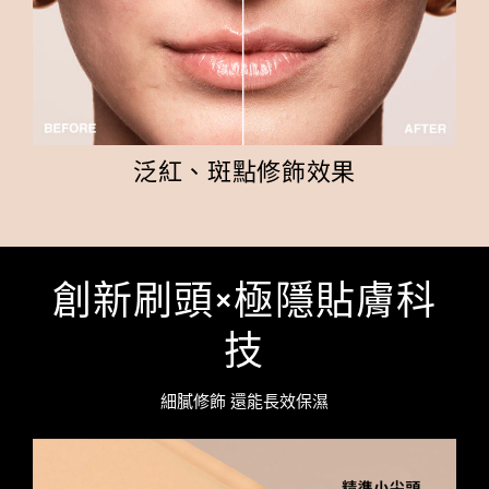
泛紅、斑點修飾效果
創新刷頭×極隱貼膚科
技
細膩修飾 還能長效保濕