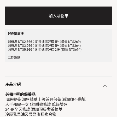
加入購物車
迷你寵愛禮
消費滿 NT$2,500：即贈迷你好禮 1件 (價值 NT$269)
消費滿 NT$3,200：即贈迷你好禮 1件 (價值 NT$364)
消費滿 NT$5,000：即贈迷你好禮 2件 (價值 NT$694)
立即選購
產品介紹
必備#唇的保養品
頂級奢養 潤唇精華上妝兼具保養 滋潤卻不黏膩
人手都需一支 1秒瞬效修護 乾燥雙唇
24HR全天修護 添加頂級奢養植萃
冷壓乳果油及豐盈澎彈複合物