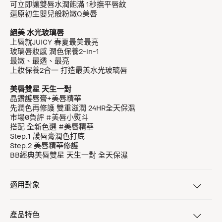
可立即讓雙唇水潤飽滿 1秒撫平唇紋
還原初生嬰兒般粉嫩Q美唇
絕美 水光玻璃唇
上唇就JUICY 春夏最美最亮
玻璃唇妝感 潤色保養2-in-1
最嫩、最透、最亮
上妝保養2合一 打造最美水光玻璃唇
美唇雙星 天生一對
晶鑽護唇膏+美唇精華
先潤色再修護 雙重滋潤 24HR全天保濕
市場0負評 #美唇小熨斗
搭配 全新色選 #美唇精華
Step.1 護唇膏潤色打底
Step.2 美唇精華修護
BB經典美唇雙星 天生一對 全天保濕
適用對象
產品特色