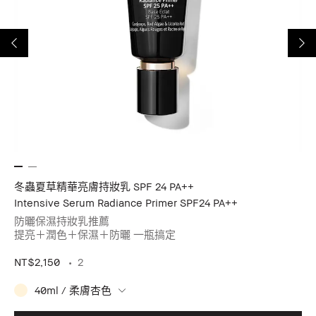
冬蟲夏草精華亮膚持妝乳 SPF 24 PA++
冬
Intensive Serum Radiance Primer SPF24 PA++
In
防曬保濕持妝乳推薦
提亮＋潤色＋保濕＋防曬 一瓶搞定
NT$2,150
2
NT
40ml / 柔膚杏色