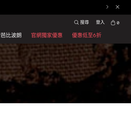
搜尋
登入
0
索芭比波朗
官網獨家優惠
優惠低至6折