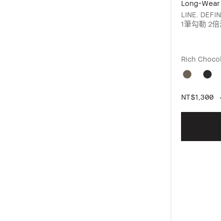
Long-Wear 
LINE. DE
1筆勾勒 2
水、抗汗、抗
鬆駕馭濃淡
順質地 絲柔
Rich Choc
NT$1,300