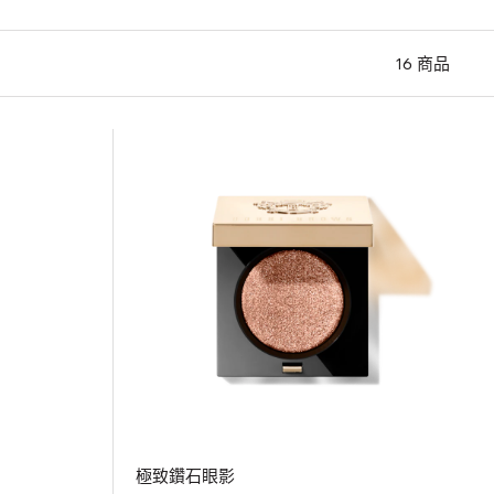
16
商品
極致鑽石眼影