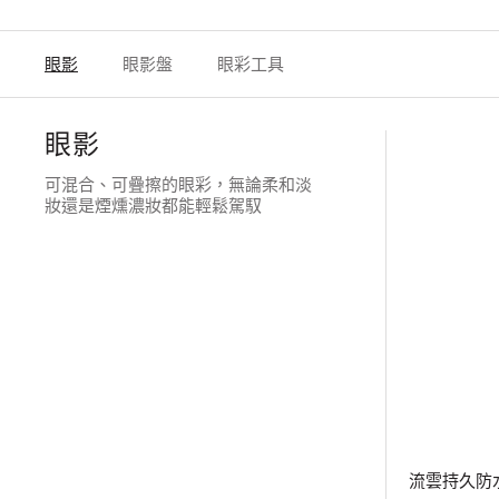
眼影
眼影盤
眼彩工具
眼影
可混合、可疊擦的眼彩，無論柔和淡
妝還是煙燻濃妝都能輕鬆駕馭
流雲持久防