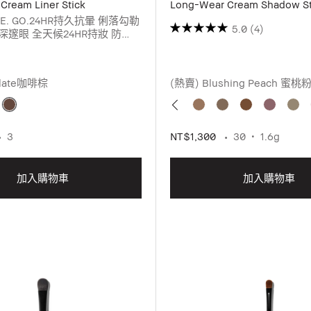
Cream Liner Stick
Long-Wear Cream Shadow St
FINE. GO.24HR持久抗暈 俐落勾勒
5.0
(4)
倍深邃眼 全天候24HR持妝 防
暈染 添加 高密度顯色粒子 輕
眼線 完美掌握不同風格奶油滑
筆觸 1筆輕鬆完妝
olate咖啡棕
(熱賣) Blushing Peach 蜜桃
3
NT$1,300
30
1.6g
加入購物車
加入購物車