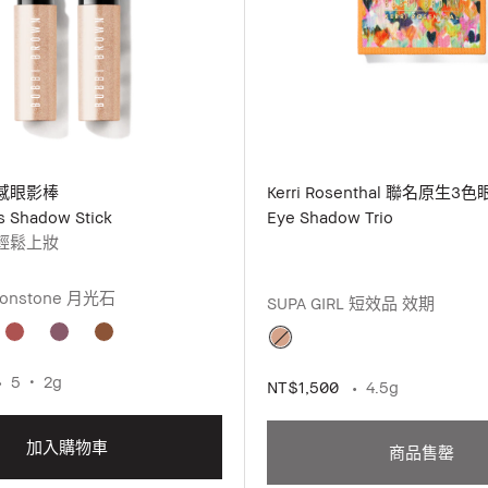
感眼影棒
Kerri Rosenthal 聯名原生3
s Shadow Stick
Eye Shadow Trio
輕鬆上妝
 Moonstone 月光石
SUPA GIRL 短效品 效期
5
2g
NT$1,500
4.5g
加入購物車
商品售罄