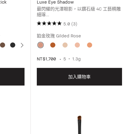
ick
Luxe Eye Shadow
最閃耀的光澤眼影，以鑽石級 4C 工藝精雕
細琢
擁有飽和持久好暈染和完美發色的延展性，
5.0
(3)
可乾濕兩用。
最純淨的閃亮光澤，讓您的雙眼隨時隨地都
粉
鉑金玫瑰 Gilded Rose
能綻放鑽石光采。
NT$1,700
5
1.3g
加入購物車