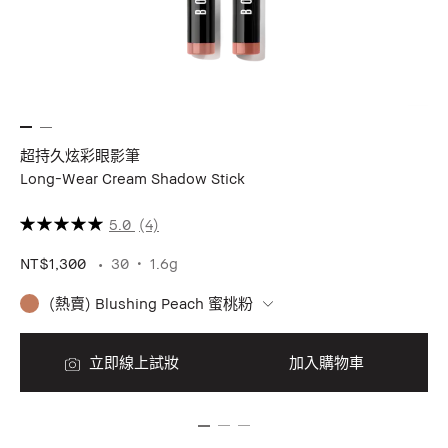
超持久炫彩眼影筆
專
Long-Wear Cream Shadow Stick
CO
完
5.0
(4)
NT$1,300
30
1.6g
NT
(熱賣) Blushing Peach 蜜桃粉
立即線上試妝
加入購物車