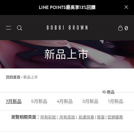
LINE POINTS最高享13%回饋
0
新品上市
回到首頁
新品上市
10
商品
7月新品
5月新品
4月新品
3月新品
1月新品
瀏覽相關頁面：
所有彩妝
|
所有底妝
|
肌膚保養
|
唇膏
|
官網優惠