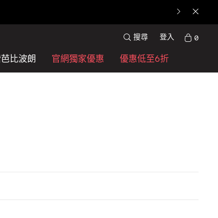
搜尋
登入
0
索芭比波朗
官網獨家優惠
優惠低至6折