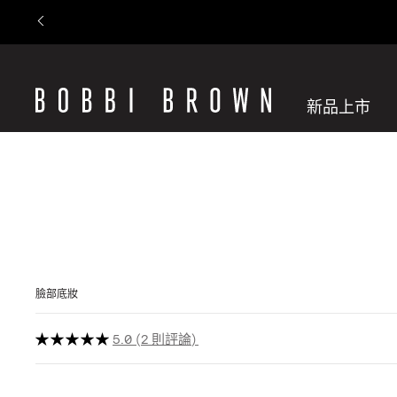
新品上市
臉部底妝
5.0
2 則評論