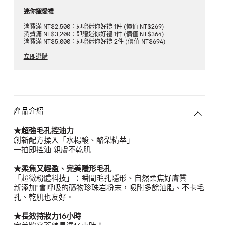
迷你寵愛禮
消費滿 NT$2,500：即贈迷你好禮 1件 (價值 NT$269)
消費滿 NT$3,200：即贈迷你好禮 1件 (價值 NT$364)
消費滿 NT$5,000：即贈迷你好禮 2件 (價值 NT$694)
立即選購
產品介紹
★超強毛孔控油力
創新配方揉入「水楊酸、酪梨精萃」
一拍即控油 親膚不乾肌
★柔焦又輕盈、完美隱形毛孔
「超微粉體科技」：瞬間毛孔隱形、自然柔焦好膚質
新添加"會呼吸的礦物珍珠岩粉末，吸附多餘油脂、不卡毛
孔、乾肌也友好。
★長效持妝力16小時