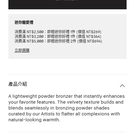
迷你寵愛禮
消費滿 NT$2,500：即贈迷你好禮 1件 (價值 NT$269)
消費滿 NT$3,200：即贈迷你好禮 1件 (價值 NT$364)
消費滿 NT$5,000：即贈迷你好禮 2件 (價值 NT$694)
立即選購
產品介紹
A lightweight powder bronzer that instantly enhances
your favorite features. The velvety texture builds and
blends seamlessly in bronzing powder shades
curated by our Artists to flatter all complexions with
natural-looking warmth.