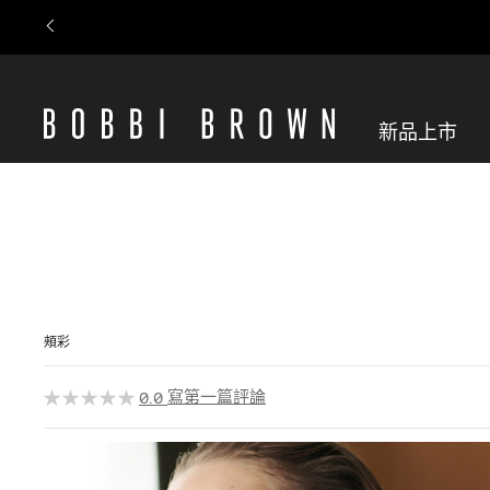
新品上市
頰彩
寫第一篇評論
0.0