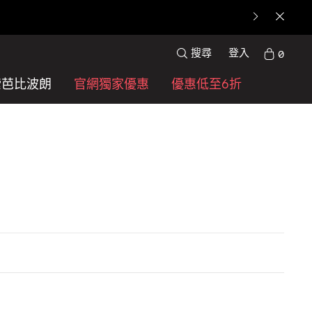
搜尋
登入
0
索芭比波朗
官網獨家優惠
優惠低至6折