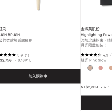
紅刷
金緻美肌粉
USH BRUSH
Highlighting Pow
級的柔軟觸感腮紅刷
添加珍珠粉末，精
月光限量包裝！
5.0
(1)
4.3
(
$2,750
8.189" L
絲光 Pink Glow
加入購物車
NT$2,300
4