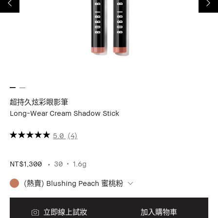
超持久炫彩眼影筆
極
Long-Wear Cream Shadow Stick
Lu
最
擁
5.0
(4)
采。
最
NT$1,300
30
1.6g
NT
(熱賣) Blushing Peach 蜜桃粉
立即線上試妝
加入購物車