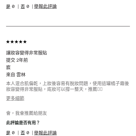
膚色不均
0
0
舉報此評論
產品優點
立即效果, 簡單
上手, 舒適服貼
我有得到此產品的免費試用品
否
您是因為獲得報酬或獎勵（例如免費產
是
品、抽獎/比賽參加資格或會員獎勵等）
而受邀留下此評論。
讓妝容變得非常服貼
提交
2年前
宸
來自
雲林
本人混合肌偏乾，上妝後容易有脫妝問題，使用這罐橘子霜後
妝容變得非常服貼，底妝可以撐一整天，推薦👍🏻
更多細節
年齡
25-34
會，我會推薦給朋友
肌膚類型
中性/混和型肌膚
肌膚色調
白皙
此評論是否有用？
肌膚問題
美白淡斑/防曬
0
0
舉報此評論