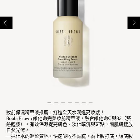
妝前保濕精華液推薦，打造全天水潤透亮妝感！
Bobbi Brown 維他命完美妝前精華液，融合維他命C與B3（菸
鹼醯胺），有效保濕提亮膚色、淡化暗沉與斑點，讓肌膚綻放
自然光澤。
一抹化水的輕盈質地，快速吸收不黏膩，為上妝打底，讓底妝