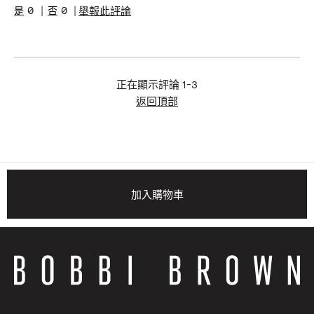
肌膚問題
抗老, 美白淡斑/防曬, 膚色不均
0
0
舉報此評論
產品優點
簡單上手, 舒適服貼
正在顯示評論
1-3
返回頂部
加入購物車