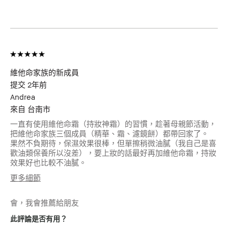
產品優點
持久妝容, 立即效果, 簡單上手, 自然
光澤, 舒適服貼
我有得到此產品的免
是
費試用品
維他命家族的新成員
提交
2年前
Andrea
來自
台南市
一直有使用維他命霜（持妝神霜）的習慣，趁著母親節活動，
把維他命家族三個成員（精華、霜、濾鏡餅）都帶回家了。
果然不負期待，保濕效果很棒，但單擦稍微油膩（我自己是喜
歡油類保養所以沒差），要上妝的話最好再加維他命霜，持妝
效果好也比較不油膩。
更多細節
年齡
45-54
會，我會推薦給朋友
肌膚類型
中性/混和型肌膚
肌膚色調
適中
此評論是否有用？