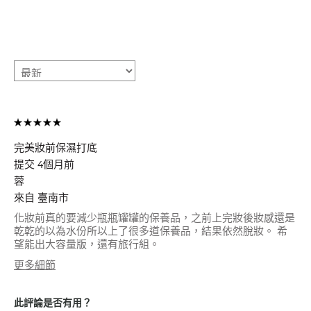
完美妝前保濕打底
提交
4個月前
蓉
來自
臺南市
化妝前真的要減少瓶瓶罐罐的保養品，之前上完妝後妝感還是
乾乾的以為水份所以上了很多道保養品，結果依然脫妝。 希
望能出大容量版，還有旅行組。
更多細節
肌膚類型
油性肌膚
肌膚問題
美白淡斑/防曬,
此評論是否有用？