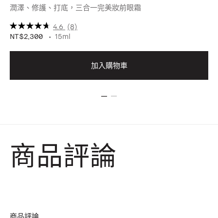
潤澤、修護、打底，三合一完美妝前眼霜
(色
4.6
(8)
NT$2,300
15ml
NT
加入購物車
商品評論
商品評論