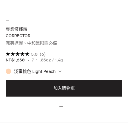
專業修飾霜
專
CORRECTOR
CO
完美遮瑕、中和黑眼圈必備
完
5.0
(6)
NT$1,650
7
.05oz / 1.4g
NT
淺蜜桃色 Light Peach
加入購物車