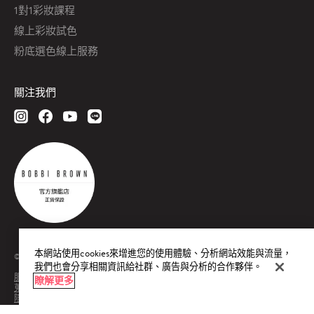
1對1彩妝課程
線上彩妝試色
粉底選色線上服務
關注我們
本網站使用cookies來增進您的使用體驗、分析網站效能與流量，
© Bobbi Brown Professional Cosmetics, Inc. All worldwide rights reserved.
我們也會分享相關資訊給社群、廣告與分析的合作夥伴。
服務條款
瞭解更多
蒐集個人資料聲明
隱私權政策
Cookies 設定