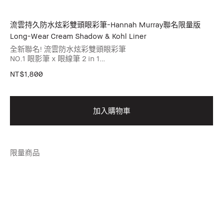
流雲持久防水炫彩雙頭眼彩筆-Hannah Murray聯名限量版
Long-Wear Cream Shadow & Kohl Liner
全新聯名! 流雲防水炫彩雙頭眼彩筆
NO.1 眼影筆 x 眼線筆 2 in 1
多種色號選擇
NT$1,800
芭比波朗全球藝術總監 Hannah Murray
打造全新限量聯名系列
簡約又大膽風格
加入購物車
展現時尚前衛 自信獨立
限量商品