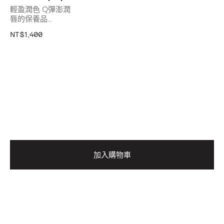
輕盈潤色 Q彈澎潤
唇的保養品
透 Bright、亮 Light、嫩 Soft
NT$1,400
1秒撫平唇紋 全天嫩美唇
加入購物車