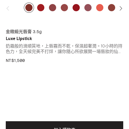
金緻緞光唇膏 3.5g
Luxe Lipstick
奶霜般的滑順質地，上唇霧而不乾，保濕超奢潤。10小時的持
色力，全天候完美不打烊，讓你隨心所欲展開一場唇妝的仙境
篇章！
NT$1,500