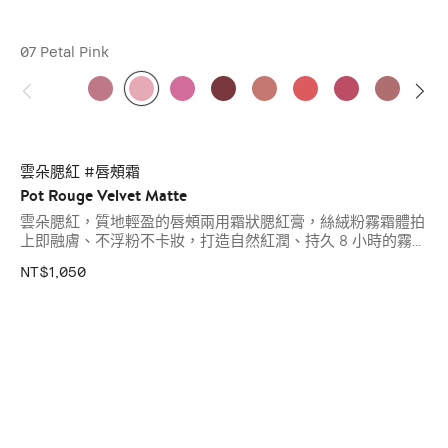
07 Petal Pink
雲朵腮紅 #唇頰霜
Pot Rouge Velvet Matte
雲朵腮紅，質地輕盈的唇頰兩用霜狀腮紅膏，絲絨粉霧霜體拍
上即融膚、不浮粉不卡妝，打造自然紅潤、持久 8 小時的霧面
妝感。指腹輕拍即可上妝，新手也能輕鬆掌握，讓氣色自然得
NT$1,050
像天生的。
▸